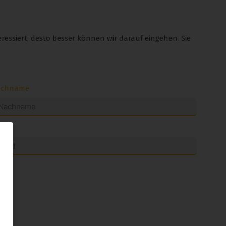
ressiert, desto besser können wir darauf eingehen. Sie
achname
nd