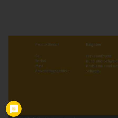
Produktfinder
Ratgeber
Sau
Ferkelaufzucht
Ferkel
Rund ums Schwein
Mast
Probleme rund u
Anwendungsgebiete
Schwein