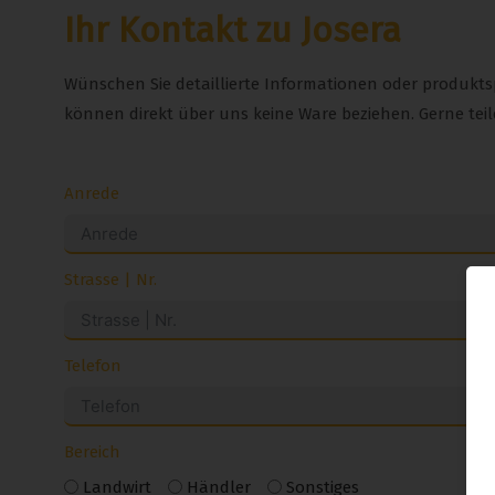
Ihr Kontakt zu Josera
Wünschen Sie detaillierte Informationen oder produktspe
können direkt über uns keine Ware beziehen. Gerne teil
Anrede
Strasse | Nr.
Telefon
Bereich
Landwirt
Händler
Sonstiges