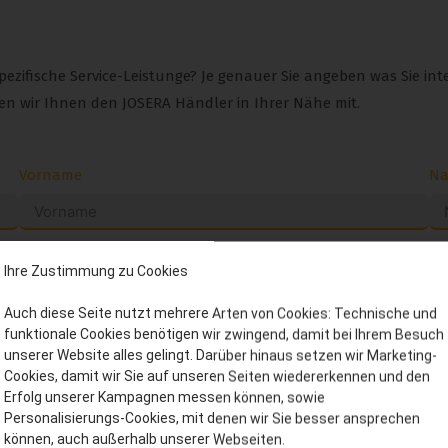
zifische Service-Leistunge? Je genauer Sie angeben was Sie inte
en wir Ihnen den JOSERA Händler in Ihrer Nähe mit.
Vorname
N
PLZ | Ort
La
Ihre Zustimmung zu Cookies
Auch diese Seite nutzt mehrere Arten von Cookies: Technische und
E-Mail
funktionale Cookies benötigen wir zwingend, damit bei Ihrem Besuch
unserer Website alles gelingt. Darüber hinaus setzen wir Marketing-
Cookies, damit wir Sie auf unseren Seiten wiedererkennen und den
Erfolg unserer Kampagnen messen können, sowie
Haben Sie einen Biobetrieb?
Personalisierungs-Cookies, mit denen wir Sie besser ansprechen
können, auch außerhalb unserer Webseiten.
Ja
Nein