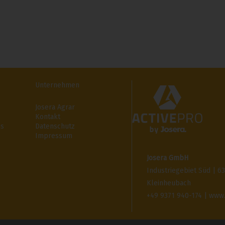
Unternehmen
Josera Agrar
Kontakt
ms
Datenschutz
Impressum
Josera GmbH
Industriegebiet Süd | 6
Kleinheubach
+49 9371 940-174 | www.