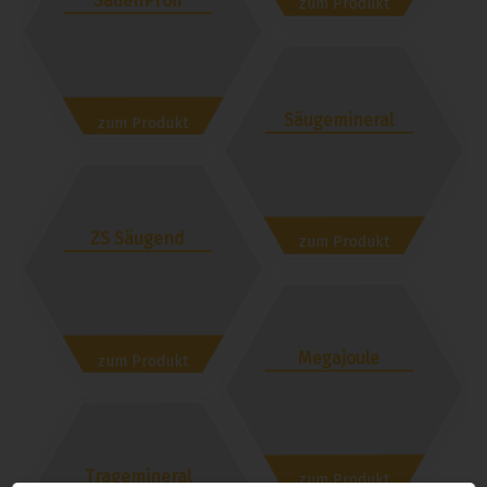
SauenProfi
zum Produkt
Säugemineral
zum Produkt
ZS Säugend
zum Produkt
Megajoule
zum Produkt
Tragemineral
zum Produkt