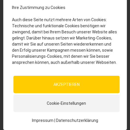
Ihre Zustimmung zu Cookies
Auch diese Seite nutzt mehrere Arten von Cookies:
Technische und funktionale Cookies benötigen wir
ProteinMix
zum Produkt
zwingend, damit bei Ihrem Besuch unserer Website alles
gelingt. Darüber hinaus setzen wir Marketing-Cookies,
damit wir Sie auf unseren Seiten wiedererkennen und
den Erfolg unserer Kampagnen messen können, sowie
Personalisierungs-Cookies, mit denen wir Sie besser
MycoBond
zum Produkt
ansprechen können, auch außerhalb unserer Webseiten.
AKZEPTIEREN
ZuchtPur
zum Produkt
Cookie-Einstellungen
Impressum
|
Datenschutzerklärung
SuperCell
zum Produkt