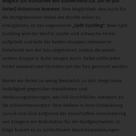
möglich zur Aufnahme von ausreichend (ca. 200 ml pro
Ferkel) Kolostrum kommen
. Eine Möglichkeit, dies auch für
die letztgeborenen Ferkel des Wurfes sicher zu
ermöglichen, ist das sogenannte
„Split Suckling“
. Beim Split
Suckling wird der Wurf in starke und schwache Ferkel
aufgeteilt und jede der beiden Gruppen zeitweise im
Ferkelnest von der Sau abgetrennt, sodass die jeweils
andere Gruppe in Ruhe säugen kann. Dabei sollte jedes
Ferkel maximal zwei Stunden von der Sau getrennt werden.
Nimmt ein Ferkel zu wenig Biestmilch zu sich, steigt seine
Anfälligkeit gegenüber Krankheiten und
Verdauungsstörungen, wie Coli-Durchfällen, drastisch an.
Die schlechtversorgten Tiere bleiben in ihrer Entwicklung
zurück und sind aufgrund der dauerhaften Ausscheidung
von Erregern ein Risikofaktor für die Wurfgeschwister. In
Folge kommt es zu schlechteren Wachstumsleistungen