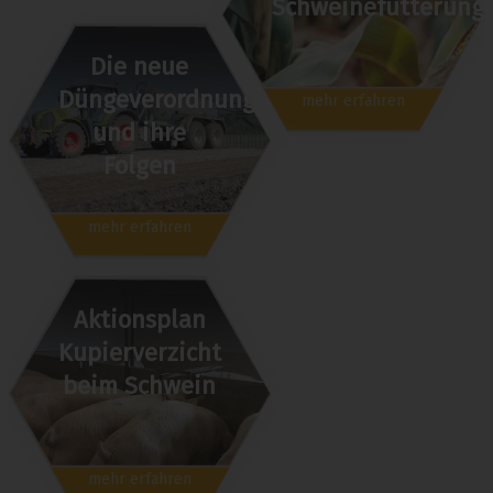
Schweinefütterung
Die neue
Düngeverordnung
mehr erfahren
und ihre
Folgen
mehr erfahren
Aktionsplan
Kupierverzicht
beim Schwein
mehr erfahren