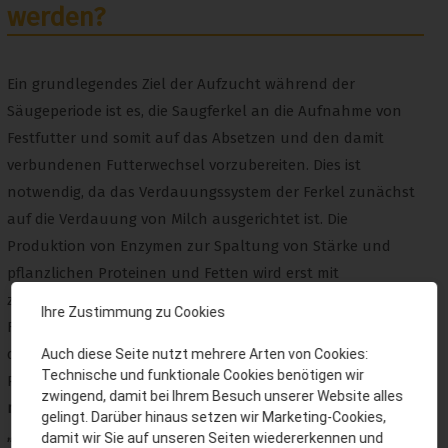
werden?
Ein grundlegendes Ziel der Aufzucht während der
Säugeperiode ist es, die Saugferkel an die Aufnahme von
Festfutter und somit auf das Absetzen und den damit
verbundenen Futterwechsel vorzubereiten. Dies ist
notwendig, da das Verdauungssystem der Ferkel zunächst
auf die Verdauung von Milch ausgerichtet ist. Die
Produktion von Enzymen zur Spaltung von Stärke und
pflanzlichen Proteinen und Fetten wird erst mit
zunehmendem Alter und Gewöhnung der Tiere an diese
Ihre Zustimmung zu Cookies
Futtermittel gesteigert (siehe Abbildung 1). Gleiches gilt für
die Produktion der Magensäure, welche für die
Auch diese Seite nutzt mehrere Arten von Cookies:
Technische und funktionale Cookies benötigen wir
Proteinverdauung essenziell ist. Das heißt,
die Saugferkel
zwingend, damit bei Ihrem Besuch unserer Website alles
müssen während das Verdauen von pflanzlicher Nahrung
gelingt. Darüber hinaus setzen wir Marketing-Cookies,
„lernen“.
Dabei wird die Enzymproduktion von der frühen
damit wir Sie auf unseren Seiten wiedererkennen und