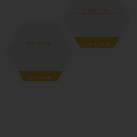
VormastTop
Amin0Phos
zum Produkt
zum Produkt