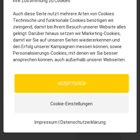
Ihre Zustimmung zu Cookies
Experten
fragen
Auch diese Seite nutzt mehrere Arten von Cookies:
Technische und funktionale Cookies benötigen wir
zwingend, damit bei Ihrem Besuch unserer Website alles
Sprechen Sie uns an. Wir
beraten Sie gerne.
gelingt. Darüber hinaus setzen wir Marketing-Cookies,
damit wir Sie auf unseren Seiten wiedererkennen und
activepro@josera.de
den Erfolg unserer Kampagnen messen können, sowie
Bestellung
+49 (0) 9371 940 174
Personalisierungs-Cookies, mit denen wir Sie besser
ansprechen können, auch außerhalb unserer Webseiten.
Sie suchen einen Partner
vor Ort? Wir helfen Ihnen
gerne weiter.
AKZEPTIEREN
activepro@josera.de
+49 (0) 9371 940 174
Cookie-Einstellungen
Das könnte Sie auch interessieren:
Impressum
|
Datenschutzerklärung