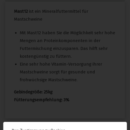
Mast12
ist ein Mineralfuttermittel für
Mastschweine
Mit Mast12 haben Sie die Möglichkeit sehr hohe
Mengen an Proteinkomponenten in der
Futtermischung einzusparen. Das hilft sehr
kostengünstig zu füttern.
Eine sehr hohe Vitamin-Versorgung ihrer
Mastschweine sorgt für gesunde und
frohwüchsige Mastschweine.
Gebindegröße: 25kg
Fütterungsempfehlung: 3%