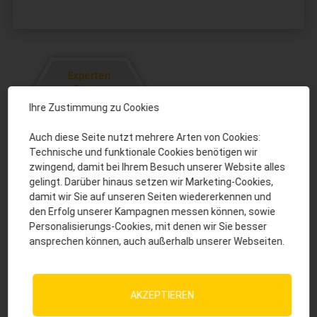
Experten
fragen
Ihre Zustimmung zu Cookies
Sprechen Sie uns an. Wir
beraten Sie gerne.
Auch diese Seite nutzt mehrere Arten von Cookies:
Technische und funktionale Cookies benötigen wir
activepro@josera.de
Bestellung
zwingend, damit bei Ihrem Besuch unserer Website alles
+49 (0) 9371 940 174
gelingt. Darüber hinaus setzen wir Marketing-Cookies,
Sie suchen einen Partner
damit wir Sie auf unseren Seiten wiedererkennen und
vor Ort? Wir helfen Ihnen
den Erfolg unserer Kampagnen messen können, sowie
gerne weiter.
Personalisierungs-Cookies, mit denen wir Sie besser
ansprechen können, auch außerhalb unserer Webseiten.
activepro@josera.de
+49 (0) 9371 940 174
AKZEPTIEREN
Das könnte Sie auch interessieren: