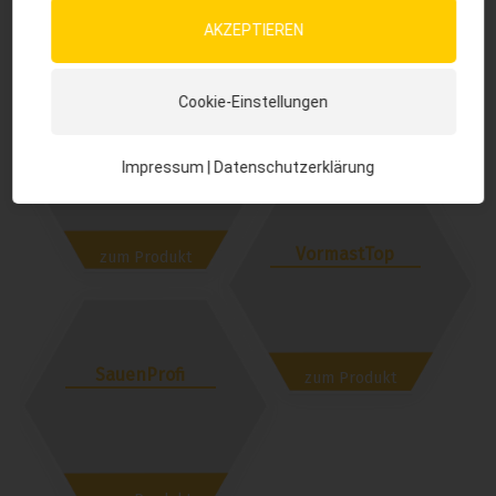
FerkelProfi
AKZEPTIEREN
Cookie-Einstellungen
SuperCell
zum Produkt
Impressum
|
Datenschutzerklärung
VormastTop
zum Produkt
SauenProfi
zum Produkt