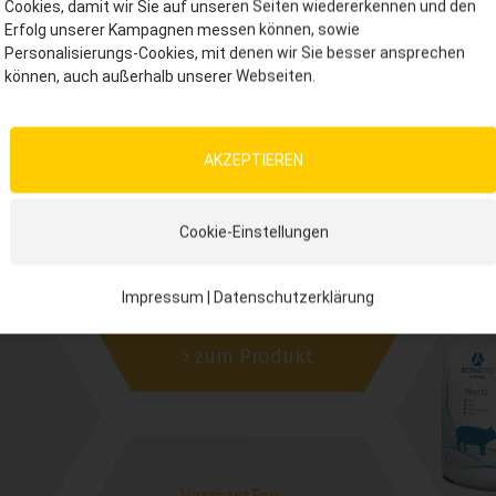
Cookies, damit wir Sie auf unseren Seiten wiedererkennen und den
Erfolg unserer Kampagnen messen können, sowie
SuperCell
Personalisierungs-Cookies, mit denen wir Sie besser ansprechen
können, auch außerhalb unserer Webseiten.
Garant für beste
Darmgesundheit
Lys
0,4 %
AKZEPTIEREN
Cookie-Einstellungen
Impressum
|
Datenschutzerklärung
zum Produkt