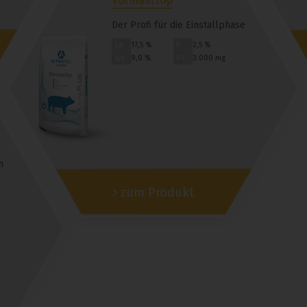
VormastTop
Der Profi für die Einstallphase
Ca
17,5 %
P
2,5 %
Lys
9,0 %
V.E
3.000 mg
h
zum Produkt