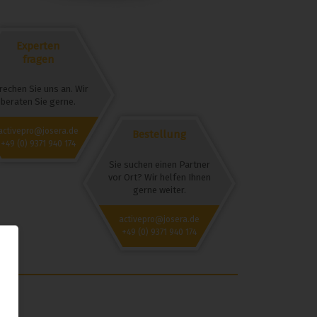
Experten
fragen
rechen Sie uns an. Wir
beraten Sie gerne.
activepro@josera.de
Bestellung
+49 (0) 9371 940 174
Sie suchen einen Partner
vor Ort? Wir helfen Ihnen
gerne weiter.
activepro@josera.de
+49 (0) 9371 940 174