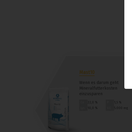
Mast10
Wenn es darum geht
Mineralfutterkosten
einzusparen
Ca
22,0 %
P
1,5 %
Lys
10,0 %
V.E
5.000 mg