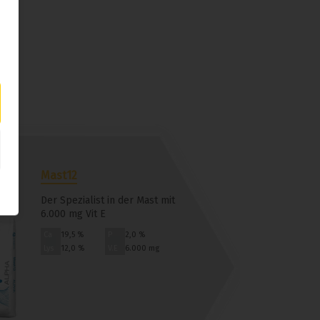
Mast12
Der Spezialist in der Mast mit
6.000 mg Vit E
Ca
19,5 %
P
2,0 %
Lys
12,0 %
V.E
6.000 mg